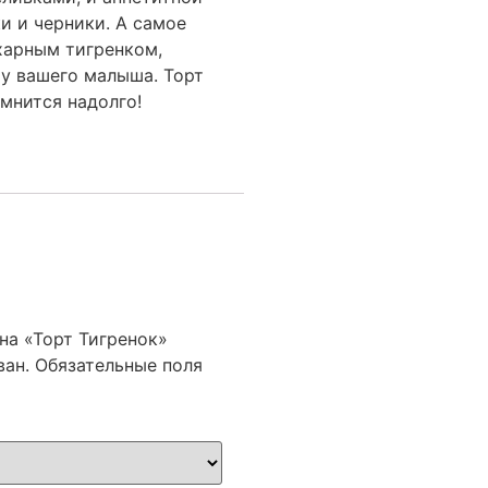
и и черники. А самое
харным тигренком,
шу вашего малыша. Торт
мнится надолго!
на «Торт Тигренок»
ван.
Обязательные поля