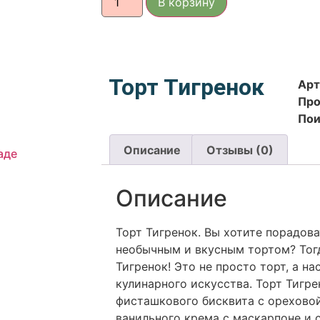
В корзину
Торт Тигренок
Ар
Про
Пои
Описание
Отзывы (0)
аде
Описание
Торт Тигренок. Вы хотите порадова
необычным и вкусным тортом? Тог
Тигренок! Это не просто торт, а н
кулинарного искусства. Торт Тигре
фисташкового бисквита с ореховой
ванильного крема с маскарпоне и 