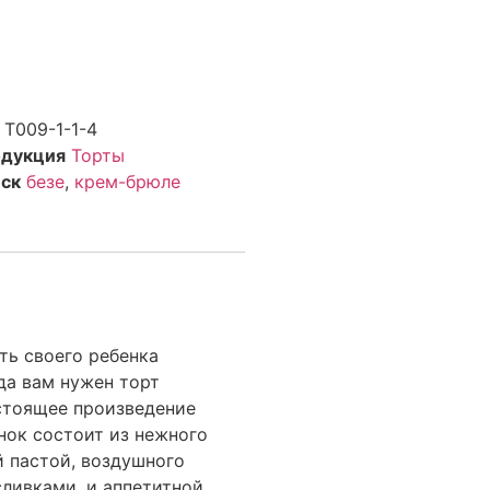
т
Т009-1-1-4
дукция
Торты
ск
безе
,
крем-брюле
ть своего ребенка
да вам нужен торт
астоящее произведение
нок состоит из нежного
 пастой, воздушного
сливками, и аппетитной