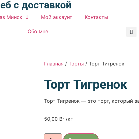
леб с доставкой
каз Минск
Мой аккаунт
Контакты
Обо мне
Главная
/
Торты
/ Торт Тигренок
Торт Тигренок
Торт Тигренок — это торт, который з
50,00
Br
/кг