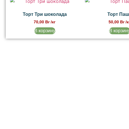
Торт Три шоколада
Торт Паш
70,00
Br
/кг
50,00
Br
/к
В корзину
В корзин