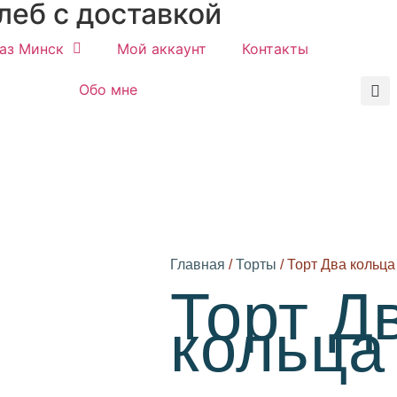
хлеб с доставкой
каз Минск
Мой аккаунт
Контакты
Обо мне
Главная
/
Торты
/ Торт Два кольца
Торт Д
кольца