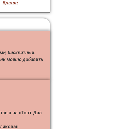
брюле
ами, бисквитный.
нии можно добавить
отзыв на «Торт Два
бликован.