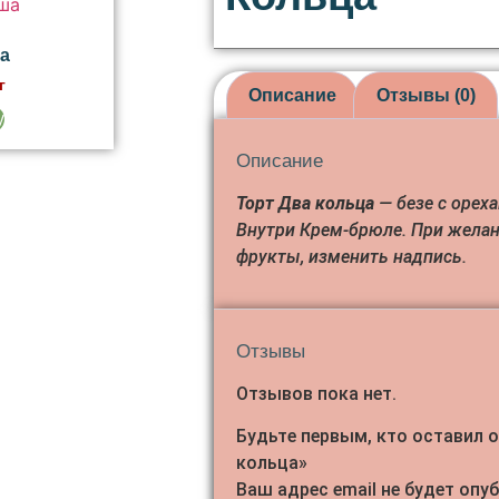
а
г
Описание
Отзывы (0)
у
Описание
Торт Два кольца
— безе с орех
Внутри Крем-брюле. При жела
фрукты, изменить надпись.
Отзывы
Отзывов пока нет.
Будьте первым, кто оставил 
кольца»
Ваш адрес email не будет опу