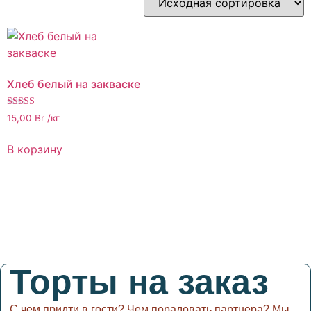
Хлеб белый на закваске
Оценка
15,00
Br
/кг
3.00
из 5
В корзину
Торты на заказ
С чем придти в гости? Чем порадовать партнера? Мы